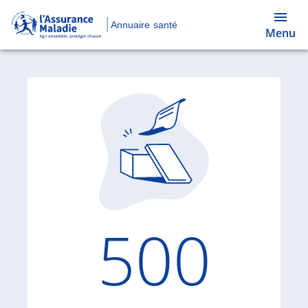
Annuaire santé
Menu
Code d'
500