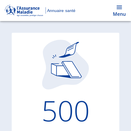
Annuaire santé
Menu
Code d'
500