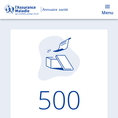
Annuaire santé
Menu
Code d'
500