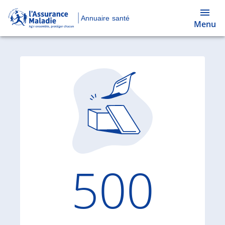
Annuaire santé
Menu
Code d'
500