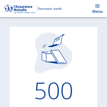
Annuaire santé
Menu
Code d'
500