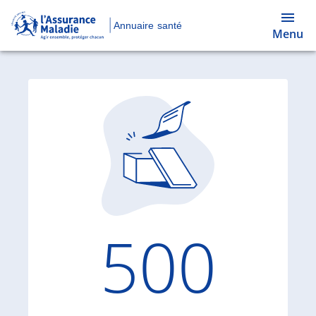
Annuaire santé
Menu
Code d'
500