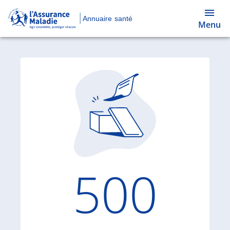
Annuaire santé
Menu
Code d'
500