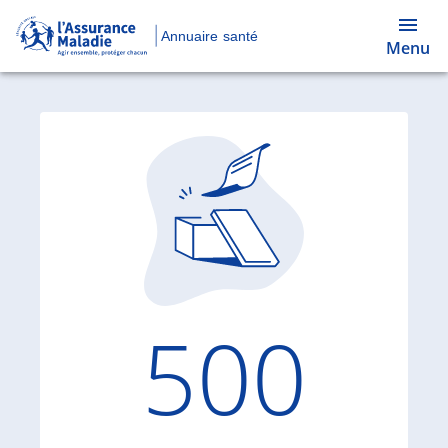
Annuaire santé
Menu
Code d'
500