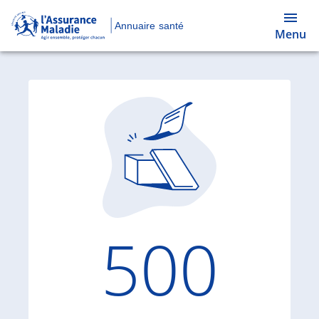
Annuaire santé
Menu
Code d'
500