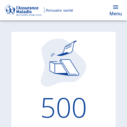
Annuaire santé
Menu
Code d'
500