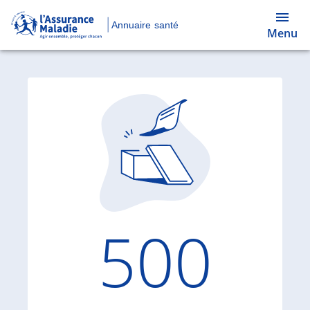
Annuaire santé
Menu
Code d'
500