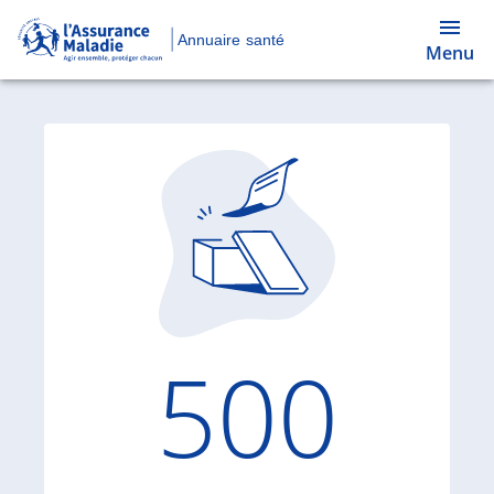
Annuaire santé
Menu
Code d'
500