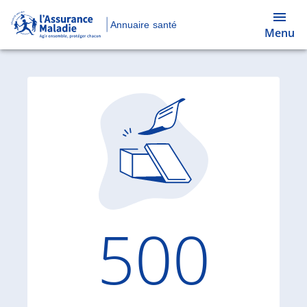
Annuaire santé
Menu
Code d'
500