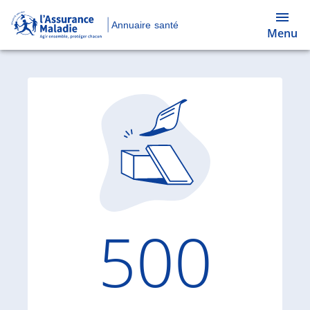
Annuaire santé
Menu
Code d'
500