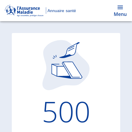
Annuaire santé
Menu
Code d'
500