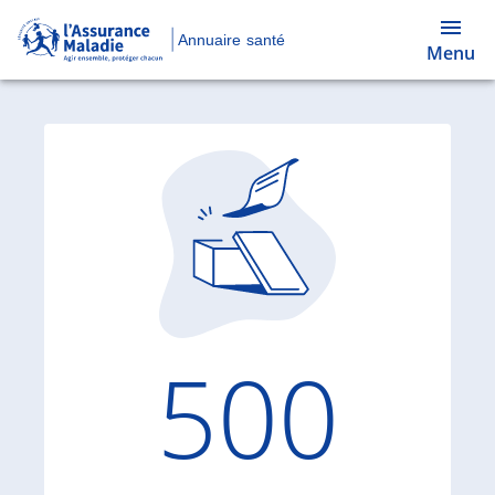
Annuaire santé
Menu
Code d'
500