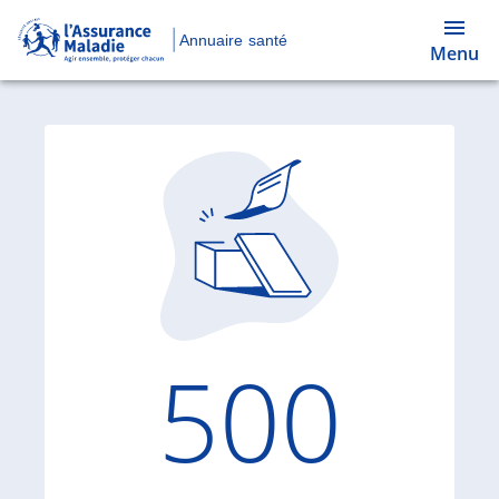
Annuaire santé
Menu
Code d'
500