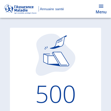
Annuaire santé
Menu
Code d'
500