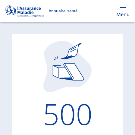
Annuaire santé
Menu
Code d'
500