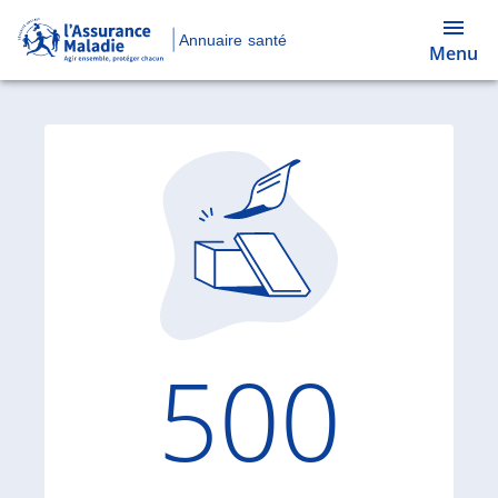
Annuaire santé
Menu
Code d'
500