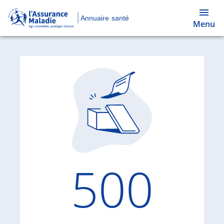
Annuaire santé
Menu
Code d'
500