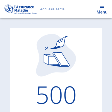
Annuaire santé
Menu
Code d'
500