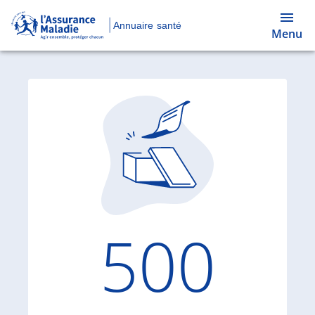
Annuaire santé
Menu
Code d'
500