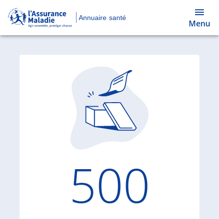
Annuaire santé
Menu
Code d'
500