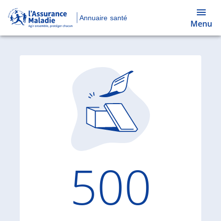
Annuaire santé
Menu
Code d'
500