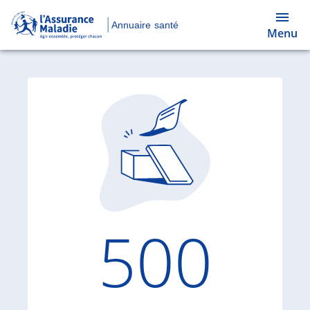
Annuaire santé
Menu
Code d'
500