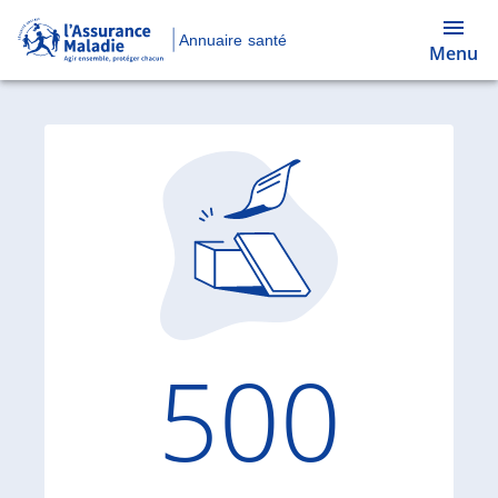
Annuaire santé
Menu
Code d'
500