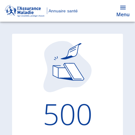
Annuaire santé
Menu
Code d'
500