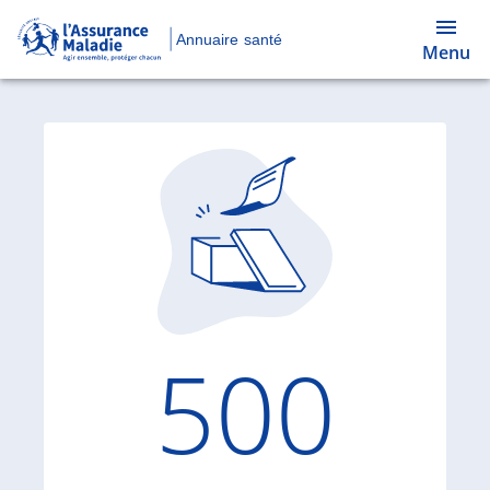
Annuaire santé
Menu
Code d'
500