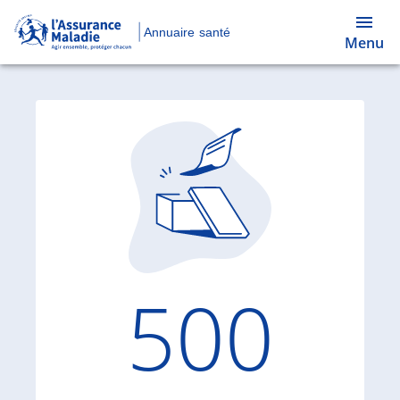
Annuaire santé
Menu
Code d'
500