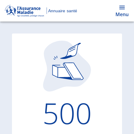
Annuaire santé
Menu
Code d'
500