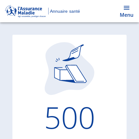
Annuaire santé
Menu
Code d'
500