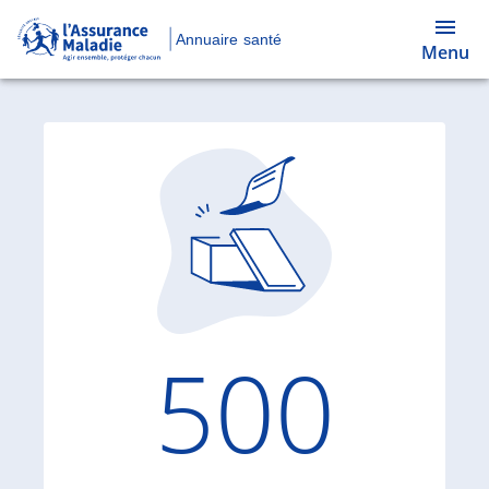
Annuaire santé
Menu
Code d'
500