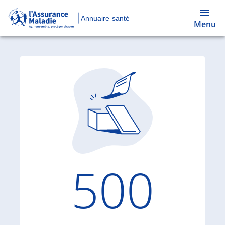
Annuaire santé
Menu
Code d'
500