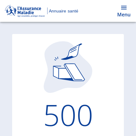
Annuaire santé
Menu
Code d'
500