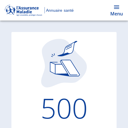
Annuaire santé
Menu
Code d'
500