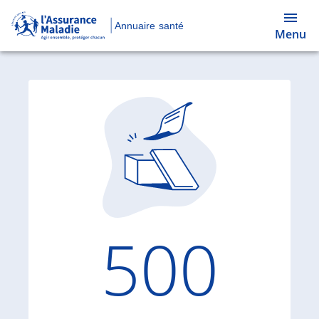
Annuaire santé
Menu
Code d'
500