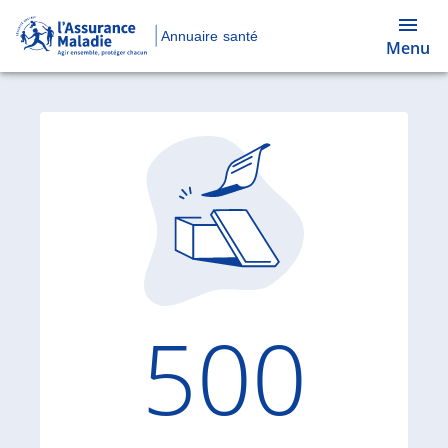
Annuaire santé
Menu
Code d'
500