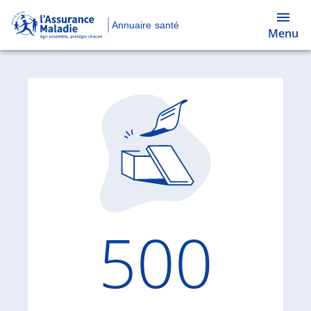
Annuaire santé
Menu
Code d'
500