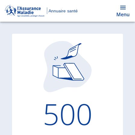
Annuaire santé
Menu
Code d'
500