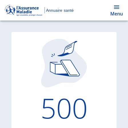
Annuaire santé
Menu
Code d'
500