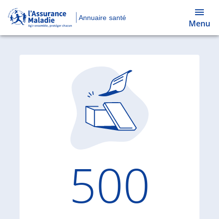
Annuaire santé
Menu
Code d'
500