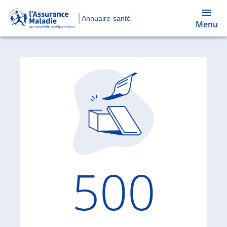
Annuaire santé
Menu
Code d'
500