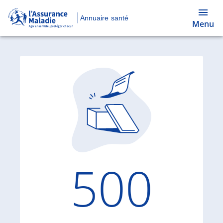
Annuaire santé
Menu
Code d'
500