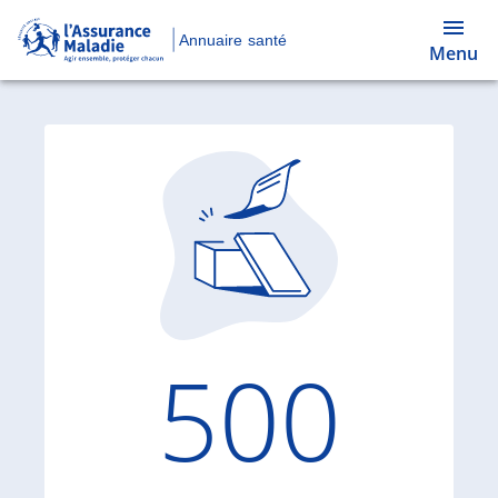
Annuaire santé
Menu
Code d'
500