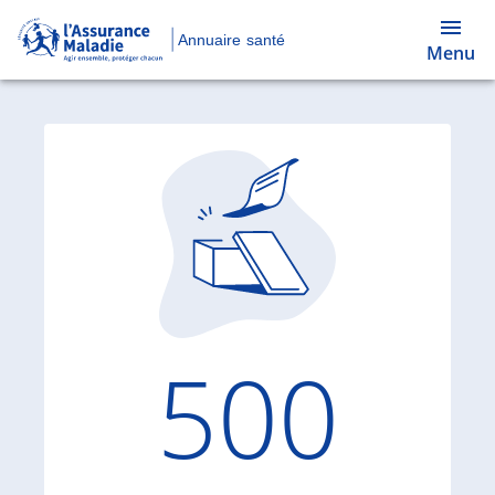
Annuaire santé
Menu
Code d'
500