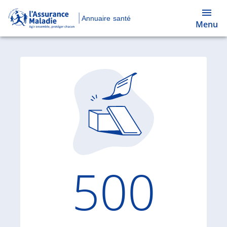
Annuaire santé
Menu
Code d'
500