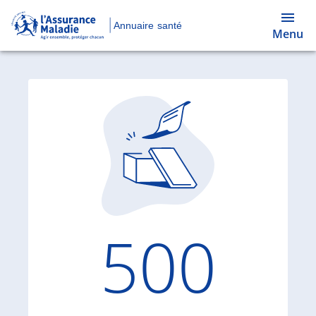
Annuaire santé
Menu
Code d'
500