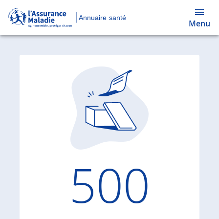
Annuaire santé
Menu
Code d'
500