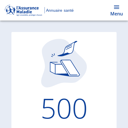
Annuaire santé
Menu
Code d'
500